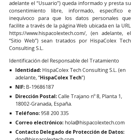
adelante el “Usuario”) queda informado y presta su
consentimiento libre, informado, específico e
inequívoco para que los datos personales que
facilite a través de la página Web ubicada en la URL
https://www.hispacolextech.com/, (en adelante, el
“Sitio Web”) sean tratados por HispaColex Tech
Consulting S.L.
Identificación del Responsable del Tratamiento 
Identidad: 
HispaColex Tech Consulting S.L. (en 
adelante, “
HispaColex Tech
”)
NIF: 
B-19686187
Dirección Postal: 
Calle Trajano nº 8, Planta 1, 
18002-Granada, España.
Teléfono: 
958 200 335
Correo electrónico: 
hola@hispacolextech.com
Contacto Delegado de Protección de Datos: 
dpo@hispacolextech.com